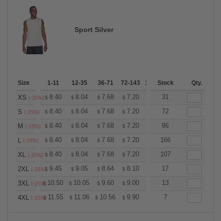
Sport Silver
Size
1-11
12-35
36-71
72-143
144-287
Stock
288 +
Qty.
More
+
8.40
8.04
7.68
7.20
6.84
31
6.72
XS
$
$
$
$
$
$
(-25%)
+
8.40
8.04
7.68
7.20
6.84
72
6.72
S
$
$
$
$
$
$
(-25%)
+
8.40
8.04
7.68
7.20
6.84
96
6.72
M
$
$
$
$
$
$
(-25%)
+
8.40
8.04
7.68
7.20
6.84
166
6.72
L
$
$
$
$
$
$
(-25%)
+
8.40
8.04
7.68
7.20
6.84
107
6.72
XL
$
$
$
$
$
$
(-25%)
+
9.45
9.05
8.64
8.10
7.69
17
7.56
2XL
$
$
$
$
$
$
(-25%)
+
10.50
10.05
9.60
9.00
8.55
13
8.40
3XL
$
$
$
$
$
$
(-25%)
+
11.55
11.06
10.56
9.90
9.41
7
9.24
4XL
$
$
$
$
$
$
(-25%)