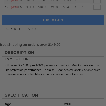
+
10.50
10.05
9.60
9.00
8.55
8.40
7
3XL
$
$
$
$
$
$
(-25%)
+
11.55
11.06
10.56
9.90
9.41
9.24
9
4XL
$
$
$
$
$
$
(-25%)
0
ARTICLES
$
0.00
free shipping on orders over $149.00!
DESCRIPTION
Team 365 TT11M
3.8 oz./yd2 / 130 gsm 100%
polyester
interlock; Moisture-wicking and
UV protection performance; Team fit; Heat-sealed label; Cationic dyes
to ensure superior brightness and excellent color fastness
SPECIFICATION
Age
Adult