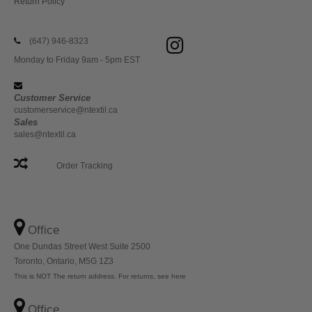
Return Policy
(647) 946-8323
Monday to Friday 9am - 5pm EST
Customer Service
customerservice@ntextil.ca
Sales
sales@ntextil.ca
Order Tracking
Office
One Dundas Street West Suite 2500
Toronto, Ontario, M5G 1Z3
This is NOT The return address. For returns, see here
Office