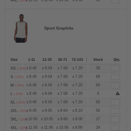
+
4XL
$
$
$
$
$
$
(-25%)
Sport Graphite
Size
1-11
12-35
36-71
72-143
144-287
Stock
288 +
Qty.
More
+
8.40
8.04
7.68
7.20
6.84
30
6.72
XS
$
$
$
$
$
$
(-25%)
+
8.40
8.04
7.68
7.20
6.84
68
6.72
S
$
$
$
$
$
$
(-25%)
+
8.40
8.04
7.68
7.20
6.84
60
6.72
M
$
$
$
$
$
$
(-25%)
+
8.40
8.04
7.68
7.20
6.84
0
6.72
L
$
$
$
$
$
$
(-25%)
+
8.40
8.04
7.68
7.20
6.84
65
6.72
XL
$
$
$
$
$
$
(-25%)
+
9.45
9.05
8.64
8.10
7.69
50
7.56
2XL
$
$
$
$
$
$
(-25%)
+
10.50
10.05
9.60
9.00
8.55
17
8.40
3XL
$
$
$
$
$
$
(-25%)
+
11.55
11.06
10.56
9.90
9.41
24
9.24
4XL
$
$
$
$
$
$
(-25%)