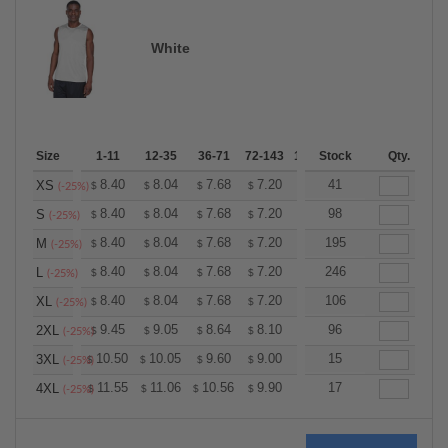
White
Size
1-11
12-35
36-71
72-143
144-287
Stock
288 +
Qty.
More
+
8.40
8.04
7.68
7.20
6.84
41
6.72
XS
$
$
$
$
$
$
(-25%)
+
8.40
8.04
7.68
7.20
6.84
98
6.72
S
$
$
$
$
$
$
(-25%)
+
8.40
8.04
7.68
7.20
6.84
195
6.72
M
$
$
$
$
$
$
(-25%)
+
8.40
8.04
7.68
7.20
6.84
246
6.72
L
$
$
$
$
$
$
(-25%)
+
8.40
8.04
7.68
7.20
6.84
106
6.72
XL
$
$
$
$
$
$
(-25%)
+
9.45
9.05
8.64
8.10
7.69
96
7.56
2XL
$
$
$
$
$
$
(-25%)
+
10.50
10.05
9.60
9.00
8.55
15
8.40
3XL
$
$
$
$
$
$
(-25%)
+
11.55
11.06
10.56
9.90
9.41
17
9.24
4XL
$
$
$
$
$
$
(-25%)