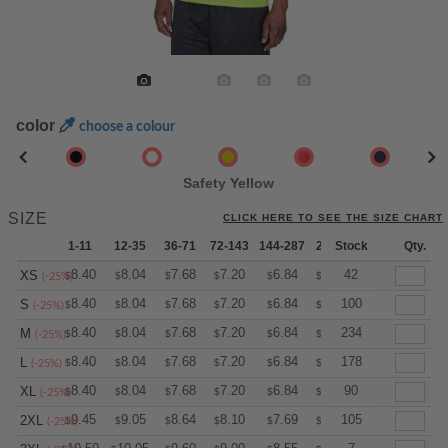
color
choose a colour
Safety Yellow
SIZE
CLICK HERE TO SEE THE SIZE CHART
1-11
12-35
36-71
72-143
144-287
288 +
Stock
More
Qty.
+
8.40
8.04
7.68
7.20
6.84
6.72
42
XS
$
$
$
$
$
$
(-25%)
+
8.40
8.04
7.68
7.20
6.84
6.72
100
S
$
$
$
$
$
$
(-25%)
+
8.40
8.04
7.68
7.20
6.84
6.72
234
M
$
$
$
$
$
$
(-25%)
+
8.40
8.04
7.68
7.20
6.84
6.72
178
L
$
$
$
$
$
$
(-25%)
+
8.40
8.04
7.68
7.20
6.84
6.72
90
XL
$
$
$
$
$
$
(-25%)
+
9.45
9.05
8.64
8.10
7.69
7.56
105
2XL
$
$
$
$
$
$
(-25%)