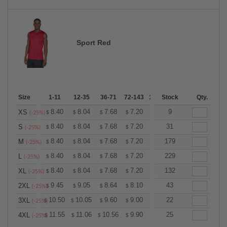
Sport Red
Size
1-11
12-35
36-71
72-143
144-287
Stock
288 +
Qty.
More
+
8.40
8.04
7.68
7.20
6.84
9
6.72
XS
$
$
$
$
$
$
(-25%)
+
8.40
8.04
7.68
7.20
6.84
31
6.72
S
$
$
$
$
$
$
(-25%)
+
8.40
8.04
7.68
7.20
6.84
179
6.72
M
$
$
$
$
$
$
(-25%)
+
8.40
8.04
7.68
7.20
6.84
229
6.72
L
$
$
$
$
$
$
(-25%)
+
8.40
8.04
7.68
7.20
6.84
132
6.72
XL
$
$
$
$
$
$
(-25%)
+
9.45
9.05
8.64
8.10
7.69
43
7.56
2XL
$
$
$
$
$
$
(-25%)
+
10.50
10.05
9.60
9.00
8.55
22
8.40
3XL
$
$
$
$
$
$
(-25%)
+
11.55
11.06
10.56
9.90
9.41
25
9.24
4XL
$
$
$
$
$
$
(-25%)