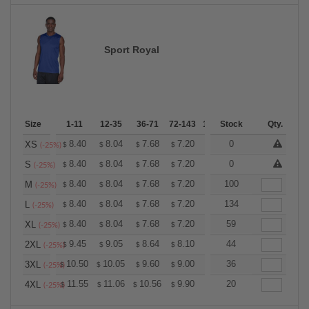
Sport Royal
Size
1-11
12-35
36-71
72-143
144-287
Stock
288 +
Qty.
More
+
8.40
8.04
7.68
7.20
6.84
0
6.72
XS
$
$
$
$
$
$
(-25%)
+
8.40
8.04
7.68
7.20
6.84
0
6.72
S
$
$
$
$
$
$
(-25%)
+
8.40
8.04
7.68
7.20
6.84
100
6.72
M
$
$
$
$
$
$
(-25%)
+
8.40
8.04
7.68
7.20
6.84
134
6.72
L
$
$
$
$
$
$
(-25%)
+
8.40
8.04
7.68
7.20
6.84
59
6.72
XL
$
$
$
$
$
$
(-25%)
+
9.45
9.05
8.64
8.10
7.69
44
7.56
2XL
$
$
$
$
$
$
(-25%)
+
10.50
10.05
9.60
9.00
8.55
36
8.40
3XL
$
$
$
$
$
$
(-25%)
+
11.55
11.06
10.56
9.90
9.41
20
9.24
4XL
$
$
$
$
$
$
(-25%)