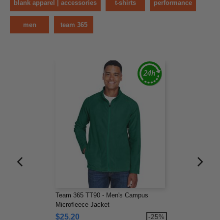
blank apparel | accessories
t-shirts
performance
men
team 365
Team 365 TT90 - Men's Campus
Microfleece Jacket
$25.20
-25%