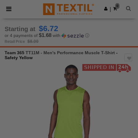
×
Ntextil App
0
Get the app
|
Better prices on app!
$6.72
Starting at
$1.68
or 4 payments of
with
ⓘ
$8.00
Retail Price
Team 365
TT11M - Men's Performance Muscle T-Shirt
-
Safety Yellow
Previous
Next