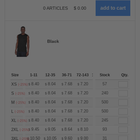
0
ARTICLES
$
0.00
Black
Size
1-11
12-35
36-71
72-143
144-287
Stock
288 +
Qty.
More
+
8.40
8.04
7.68
7.20
6.84
57
6.72
XS
$
$
$
$
$
$
(-25%)
+
8.40
8.04
7.68
7.20
6.84
240
6.72
S
$
$
$
$
$
$
(-25%)
+
8.40
8.04
7.68
7.20
6.84
500
6.72
M
$
$
$
$
$
$
(-25%)
+
8.40
8.04
7.68
7.20
6.84
500
6.72
L
$
$
$
$
$
$
(-25%)
+
8.40
8.04
7.68
7.20
6.84
245
6.72
XL
$
$
$
$
$
$
(-25%)
+
9.45
9.05
8.64
8.10
7.69
93
7.56
2XL
$
$
$
$
$
$
(-25%)
+
10.50
10.05
9.60
9.00
8.55
31
8.40
3XL
$
$
$
$
$
$
(-25%)