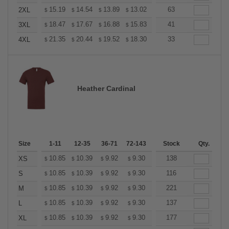
+
15.19
14.54
13.89
13.02
12.37
63
12.15
2XL
$
$
$
$
$
$
+
18.47
17.67
16.88
15.83
15.04
41
14.77
3XL
$
$
$
$
$
$
+
21.35
20.44
19.52
18.30
17.38
33
17.08
4XL
$
$
$
$
$
$
Heather Cardinal
Size
1-11
12-35
36-71
72-143
144-287
Stock
288 +
Qty.
More
+
10.85
10.39
9.92
9.30
8.83
138
8.68
XS
$
$
$
$
$
$
+
10.85
10.39
9.92
9.30
8.83
116
8.68
S
$
$
$
$
$
$
+
10.85
10.39
9.92
9.30
8.83
221
8.68
M
$
$
$
$
$
$
+
10.85
10.39
9.92
9.30
8.83
137
8.68
L
$
$
$
$
$
$
+
10.85
10.39
9.92
9.30
8.83
177
8.68
XL
$
$
$
$
$
$