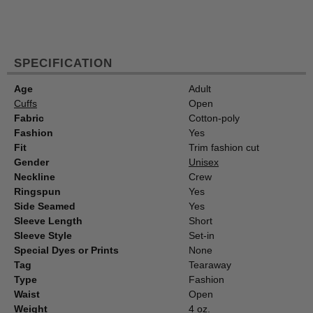
SPECIFICATION
Age
Adult
Cuffs
Open
Fabric
Cotton-poly
Fashion
Yes
Fit
Trim fashion cut
Gender
Unisex
Neckline
Crew
Ringspun
Yes
Side Seamed
Yes
Sleeve Length
Short
Sleeve Style
Set-in
Special Dyes or Prints
None
Tag
Tearaway
Type
Fashion
Waist
Open
Weight
4 oz.