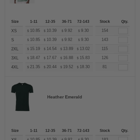
Size
1-11
12-35
36-71
72-143
144-287
Stock
288 +
Qty.
More
+
10.85
10.39
9.92
9.30
8.83
154
8.68
XS
$
$
$
$
$
$
+
10.85
10.39
9.92
9.30
8.83
143
8.68
S
$
$
$
$
$
$
+
15.19
14.54
13.89
13.02
12.37
115
12.15
2XL
$
$
$
$
$
$
+
18.47
17.67
16.88
15.83
15.04
126
14.77
3XL
$
$
$
$
$
$
+
21.35
20.44
19.52
18.30
17.38
81
17.08
4XL
$
$
$
$
$
$
Heather Emerald
Size
1-11
12-35
36-71
72-143
144-287
Stock
288 +
Qty.
More
10.85
10.39
9.92
9.30
8.83
183
8.68
XS
$
$
$
$
$
$