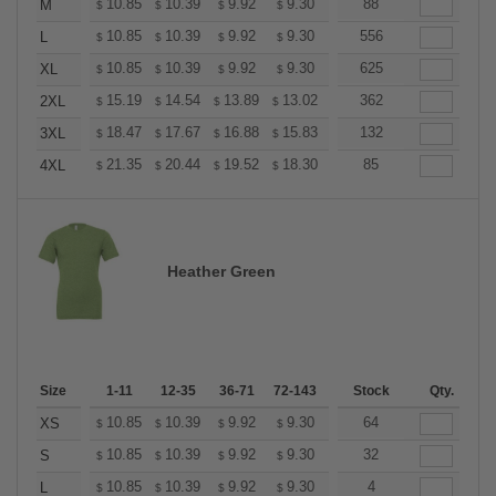
+
10.85
10.39
9.92
9.30
8.83
88
8.68
M
$
$
$
$
$
$
+
10.85
10.39
9.92
9.30
8.83
556
8.68
L
$
$
$
$
$
$
+
10.85
10.39
9.92
9.30
8.83
625
8.68
XL
$
$
$
$
$
$
+
15.19
14.54
13.89
13.02
12.37
362
12.15
2XL
$
$
$
$
$
$
+
18.47
17.67
16.88
15.83
15.04
132
14.77
3XL
$
$
$
$
$
$
+
21.35
20.44
19.52
18.30
17.38
85
17.08
4XL
$
$
$
$
$
$
Heather Green
Size
1-11
12-35
36-71
72-143
144-287
Stock
288 +
Qty.
More
+
10.85
10.39
9.92
9.30
8.83
64
8.68
XS
$
$
$
$
$
$
+
10.85
10.39
9.92
9.30
8.83
32
8.68
S
$
$
$
$
$
$
+
10.85
10.39
9.92
9.30
8.83
4
8.68
L
$
$
$
$
$
$