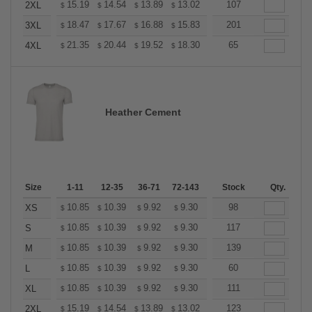
+
15.19
14.54
13.89
13.02
12.37
107
12.15
2XL
$
$
$
$
$
$
+
18.47
17.67
16.88
15.83
15.04
201
14.77
3XL
$
$
$
$
$
$
+
21.35
20.44
19.52
18.30
17.38
65
17.08
4XL
$
$
$
$
$
$
Heather Cement
Size
1-11
12-35
36-71
72-143
144-287
Stock
288 +
Qty.
More
+
10.85
10.39
9.92
9.30
8.83
98
8.68
XS
$
$
$
$
$
$
+
10.85
10.39
9.92
9.30
8.83
117
8.68
S
$
$
$
$
$
$
+
10.85
10.39
9.92
9.30
8.83
139
8.68
M
$
$
$
$
$
$
+
10.85
10.39
9.92
9.30
8.83
60
8.68
L
$
$
$
$
$
$
+
10.85
10.39
9.92
9.30
8.83
111
8.68
XL
$
$
$
$
$
$
+
15.19
14.54
13.89
13.02
12.37
123
12.15
2XL
$
$
$
$
$
$