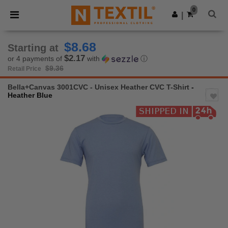
×
Ntextil App
0
Get the app
|
Better prices on app!
$8.68
Starting at
$2.17
or 4 payments of
with
ⓘ
$9.36
Retail Price
Bella+Canvas 3001CVC - Unisex Heather CVC T-Shirt
-
Heather Blue
Previous
Next