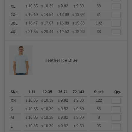
+
10.85
10.39
9.92
9.30
8.83
88
8.68
XL
$
$
$
$
$
$
+
15.19
14.54
13.89
13.02
12.37
81
12.15
2XL
$
$
$
$
$
$
+
18.47
17.67
16.88
15.83
15.04
102
14.77
3XL
$
$
$
$
$
$
+
21.35
20.44
19.52
18.30
17.38
38
17.08
4XL
$
$
$
$
$
$
Heather Ice Blue
Size
1-11
12-35
36-71
72-143
144-287
Stock
288 +
Qty.
More
+
10.85
10.39
9.92
9.30
8.83
122
8.68
XS
$
$
$
$
$
$
+
10.85
10.39
9.92
9.30
8.83
83
8.68
S
$
$
$
$
$
$
+
10.85
10.39
9.92
9.30
8.83
8
8.68
M
$
$
$
$
$
$
+
10.85
10.39
9.92
9.30
8.83
95
8.68
L
$
$
$
$
$
$