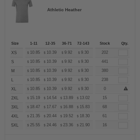
Athletic Heather
Size
1-11
12-35
36-71
72-143
144-287
Stock
288 +
Qty.
More
+
10.85
10.39
9.92
9.30
8.83
202
8.68
XS
$
$
$
$
$
$
+
10.85
10.39
9.92
9.30
8.83
441
8.68
S
$
$
$
$
$
$
+
10.85
10.39
9.92
9.30
8.83
380
8.68
M
$
$
$
$
$
$
+
10.85
10.39
9.92
9.30
8.83
238
8.68
L
$
$
$
$
$
$
+
10.85
10.39
9.92
9.30
8.83
0
8.68
XL
$
$
$
$
$
$
+
15.19
14.54
13.89
13.02
12.37
15
12.15
2XL
$
$
$
$
$
$
+
18.47
17.67
16.88
15.83
15.04
68
14.77
3XL
$
$
$
$
$
$
+
21.35
20.44
19.52
18.30
17.38
61
17.08
4XL
$
$
$
$
$
$
+
25.55
24.46
23.36
21.90
20.81
16
20.44
5XL
$
$
$
$
$
$