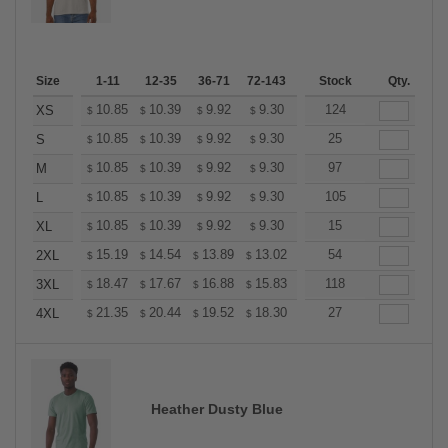
Size
1-11
12-35
36-71
72-143
144-287
Stock
288 +
Qty.
More
+
10.85
10.39
9.92
9.30
8.83
124
8.68
XS
$
$
$
$
$
$
+
10.85
10.39
9.92
9.30
8.83
25
8.68
S
$
$
$
$
$
$
+
10.85
10.39
9.92
9.30
8.83
97
8.68
M
$
$
$
$
$
$
+
10.85
10.39
9.92
9.30
8.83
105
8.68
L
$
$
$
$
$
$
+
10.85
10.39
9.92
9.30
8.83
15
8.68
XL
$
$
$
$
$
$
+
15.19
14.54
13.89
13.02
12.37
54
12.15
2XL
$
$
$
$
$
$
+
18.47
17.67
16.88
15.83
15.04
118
14.77
3XL
$
$
$
$
$
$
+
21.35
20.44
19.52
18.30
17.38
27
17.08
4XL
$
$
$
$
$
$
Heather Dusty Blue