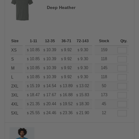
Deep Heather
Size
1-11
12-35
36-71
72-143
144-287
Stock
288 +
Qty.
More
+
10.85
10.39
9.92
9.30
8.83
159
8.68
XS
$
$
$
$
$
$
+
10.85
10.39
9.92
9.30
8.83
118
8.68
S
$
$
$
$
$
$
+
10.85
10.39
9.92
9.30
8.83
145
8.68
M
$
$
$
$
$
$
+
10.85
10.39
9.92
9.30
8.83
118
8.68
L
$
$
$
$
$
$
+
15.19
14.54
13.89
13.02
12.37
50
12.15
2XL
$
$
$
$
$
$
+
18.47
17.67
16.88
15.83
15.04
173
14.77
3XL
$
$
$
$
$
$
+
21.35
20.44
19.52
18.30
17.38
45
17.08
4XL
$
$
$
$
$
$
+
25.55
24.46
23.36
21.90
20.81
12
20.44
5XL
$
$
$
$
$
$