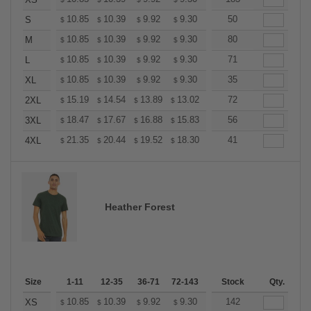
+
+
10.85
10.39
9.92
9.30
8.83
50
8.68
S
$
$
$
$
$
$
+
10.85
10.39
9.92
9.30
8.83
80
8.68
M
$
$
$
$
$
$
+
10.85
10.39
9.92
9.30
8.83
71
8.68
L
$
$
$
$
$
$
+
10.85
10.39
9.92
9.30
8.83
35
8.68
XL
$
$
$
$
$
$
+
15.19
14.54
13.89
13.02
12.37
72
12.15
2XL
$
$
$
$
$
$
+
18.47
17.67
16.88
15.83
15.04
56
14.77
3XL
$
$
$
$
$
$
+
21.35
20.44
19.52
18.30
17.38
41
17.08
4XL
$
$
$
$
$
$
Heather Forest
Size
1-11
12-35
36-71
72-143
144-287
Stock
288 +
Qty.
More
+
10.85
10.39
9.92
9.30
8.83
142
8.68
XS
$
$
$
$
$
$