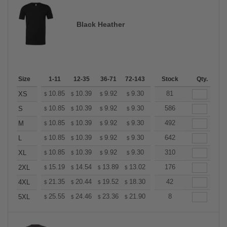
Black Heather
Size
1-11
12-35
36-71
72-143
144-287
Stock
288 +
Qty.
More
+
10.85
10.39
9.92
9.30
8.83
81
8.68
XS
$
$
$
$
$
$
+
10.85
10.39
9.92
9.30
8.83
586
8.68
S
$
$
$
$
$
$
+
10.85
10.39
9.92
9.30
8.83
492
8.68
M
$
$
$
$
$
$
+
10.85
10.39
9.92
9.30
8.83
642
8.68
L
$
$
$
$
$
$
+
10.85
10.39
9.92
9.30
8.83
310
8.68
XL
$
$
$
$
$
$
+
15.19
14.54
13.89
13.02
12.37
176
12.15
2XL
$
$
$
$
$
$
+
21.35
20.44
19.52
18.30
17.38
42
17.08
4XL
$
$
$
$
$
$
+
25.55
24.46
23.36
21.90
20.81
8
20.44
5XL
$
$
$
$
$
$