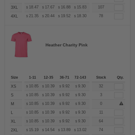
+
18.47
17.67
16.88
15.83
15.04
107
14.77
3XL
$
$
$
$
$
$
+
21.35
20.44
19.52
18.30
17.38
78
17.08
4XL
$
$
$
$
$
$
Heather Charity Pink
Size
1-11
12-35
36-71
72-143
144-287
Stock
288 +
Qty.
More
+
10.85
10.39
9.92
9.30
8.83
32
8.68
XS
$
$
$
$
$
$
+
10.85
10.39
9.92
9.30
8.83
3
8.68
S
$
$
$
$
$
$
+
10.85
10.39
9.92
9.30
8.83
0
8.68
M
$
$
$
$
$
$
+
10.85
10.39
9.92
9.30
8.83
11
8.68
L
$
$
$
$
$
$
+
10.85
10.39
9.92
9.30
8.83
64
8.68
XL
$
$
$
$
$
$
+
15.19
14.54
13.89
13.02
12.37
74
12.15
2XL
$
$
$
$
$
$