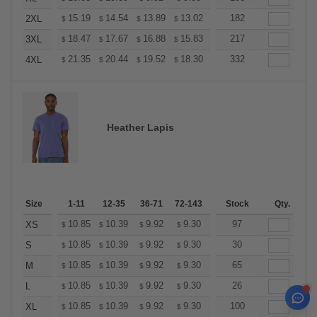
+
15.19
14.54
13.89
13.02
12.37
182
12.15
2XL
$
$
$
$
$
$
+
18.47
17.67
16.88
15.83
15.04
217
14.77
3XL
$
$
$
$
$
$
+
21.35
20.44
19.52
18.30
17.38
332
17.08
4XL
$
$
$
$
$
$
Heather Lapis
Size
1-11
12-35
36-71
72-143
144-287
Stock
288 +
Qty.
More
+
10.85
10.39
9.92
9.30
8.83
97
8.68
XS
$
$
$
$
$
$
+
10.85
10.39
9.92
9.30
8.83
30
8.68
S
$
$
$
$
$
$
+
10.85
10.39
9.92
9.30
8.83
65
8.68
M
$
$
$
$
$
$
+
10.85
10.39
9.92
9.30
8.83
26
8.68
L
$
$
$
$
$
$
+
10.85
10.39
9.92
9.30
8.83
100
8.68
XL
$
$
$
$
$
$