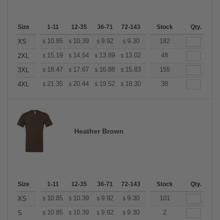
Size
1-11
12-35
36-71
72-143
144-287
Stock
288 +
Qty.
More
+
10.85
10.39
9.92
9.30
8.83
182
8.68
XS
$
$
$
$
$
$
+
15.19
14.54
13.89
13.02
12.37
48
12.15
2XL
$
$
$
$
$
$
+
18.47
17.67
16.88
15.83
15.04
155
14.77
3XL
$
$
$
$
$
$
+
21.35
20.44
19.52
18.30
17.38
38
17.08
4XL
$
$
$
$
$
$
Heather Brown
Size
1-11
12-35
36-71
72-143
144-287
Stock
288 +
Qty.
More
+
10.85
10.39
9.92
9.30
8.83
101
8.68
XS
$
$
$
$
$
$
+
10.85
10.39
9.92
9.30
8.83
2
8.68
S
$
$
$
$
$
$