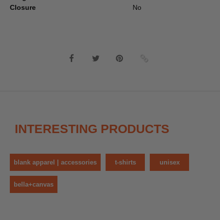
Closure
No
INTERESTING PRODUCTS
blank apparel | accessories
t-shirts
unisex
bella+canvas