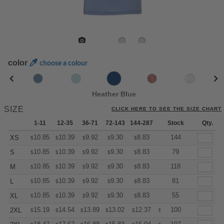
color
choose a colour
Heather Blue
SIZE
CLICK HERE TO SEE THE SIZE CHART
1-11
12-35
36-71
72-143
144-287
288 +
Stock
More
Qty.
+
10.85
10.39
9.92
9.30
8.83
8.68
144
XS
$
$
$
$
$
$
+
10.85
10.39
9.92
9.30
8.83
8.68
79
S
$
$
$
$
$
$
+
10.85
10.39
9.92
9.30
8.83
8.68
118
M
$
$
$
$
$
$
+
10.85
10.39
9.92
9.30
8.83
8.68
81
L
$
$
$
$
$
$
+
10.85
10.39
9.92
9.30
8.83
8.68
55
XL
$
$
$
$
$
$
+
15.19
14.54
13.89
13.02
12.37
12.15
100
2XL
$
$
$
$
$
$