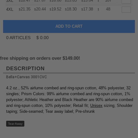
+
18.47
17.67
16.88
15.83
15.04
14.77
107
3XL
$
$
$
$
$
$
+
21.35
20.44
19.52
18.30
17.38
17.08
48
4XL
$
$
$
$
$
$
0
ARTICLES
$
0.00
free shipping on orders over $149.00!
DESCRIPTION
Bella+Canvas 3001CVC
4.2 oz., 52% airlume combed and ring-spun cotton, 48% polyester, 32
singles; Prism Colors: 99% airlume combed and ring-spun cotton, 1%
polyester; Athletic Heather and Black Heather are 90% airlume combed
and ring-spun cotton, 10% polyester; Retail fit;
Unisex
sizing; Shoulder
taping; Side-seamed; Tear away label; Pre-shrunk
Tear Away