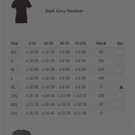
Dark Grey Heather
Size
1-11
12-35
36-71
72-143
144-287
Stock
288 +
Qty.
More
+
10.85
10.39
9.92
9.30
8.83
68
8.68
XS
$
$
$
$
$
$
+
10.85
10.39
9.92
9.30
8.83
265
8.68
S
$
$
$
$
$
$
+
10.85
10.39
9.92
9.30
8.83
426
8.68
M
$
$
$
$
$
$
+
10.85
10.39
9.92
9.30
8.83
448
8.68
L
$
$
$
$
$
$
+
10.85
10.39
9.92
9.30
8.83
0
8.68
XL
$
$
$
$
$
$
+
15.19
14.54
13.89
13.02
12.37
109
12.15
2XL
$
$
$
$
$
$
+
21.35
20.44
19.52
18.30
17.38
37
17.08
4XL
$
$
$
$
$
$
+
25.55
24.46
23.36
21.90
20.81
4
20.44
5XL
$
$
$
$
$
$