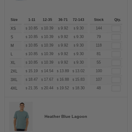
Size
1-11
12-35
36-71
72-143
144-287
Stock
288 +
Qty.
More
+
10.85
10.39
9.92
9.30
8.83
144
8.68
XS
$
$
$
$
$
$
+
10.85
10.39
9.92
9.30
8.83
79
8.68
S
$
$
$
$
$
$
+
10.85
10.39
9.92
9.30
8.83
118
8.68
M
$
$
$
$
$
$
+
10.85
10.39
9.92
9.30
8.83
81
8.68
L
$
$
$
$
$
$
+
10.85
10.39
9.92
9.30
8.83
55
8.68
XL
$
$
$
$
$
$
+
15.19
14.54
13.89
13.02
12.37
100
12.15
2XL
$
$
$
$
$
$
+
18.47
17.67
16.88
15.83
15.04
107
14.77
3XL
$
$
$
$
$
$
+
21.35
20.44
19.52
18.30
17.38
48
17.08
4XL
$
$
$
$
$
$
Heather Blue Lagoon