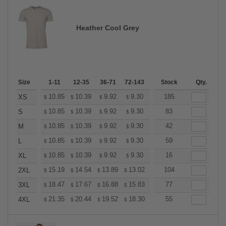
Heather Cool Grey
Size
1-11
12-35
36-71
72-143
144-287
Stock
288 +
Qty.
More
+
10.85
10.39
9.92
9.30
8.83
185
8.68
XS
$
$
$
$
$
$
+
10.85
10.39
9.92
9.30
8.83
83
8.68
S
$
$
$
$
$
$
+
10.85
10.39
9.92
9.30
8.83
42
8.68
M
$
$
$
$
$
$
+
10.85
10.39
9.92
9.30
8.83
59
8.68
L
$
$
$
$
$
$
+
10.85
10.39
9.92
9.30
8.83
16
8.68
XL
$
$
$
$
$
$
+
15.19
14.54
13.89
13.02
12.37
104
12.15
2XL
$
$
$
$
$
$
+
18.47
17.67
16.88
15.83
15.04
77
14.77
3XL
$
$
$
$
$
$
+
21.35
20.44
19.52
18.30
17.38
55
17.08
4XL
$
$
$
$
$
$