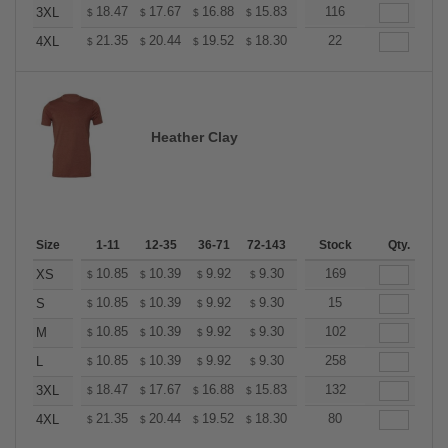
+
18.47
17.67
16.88
15.83
15.04
116
14.77
3XL
$
$
$
$
$
$
+
21.35
20.44
19.52
18.30
17.38
22
17.08
4XL
$
$
$
$
$
$
Heather Clay
Size
1-11
12-35
36-71
72-143
144-287
Stock
288 +
Qty.
More
+
10.85
10.39
9.92
9.30
8.83
169
8.68
XS
$
$
$
$
$
$
+
10.85
10.39
9.92
9.30
8.83
15
8.68
S
$
$
$
$
$
$
+
10.85
10.39
9.92
9.30
8.83
102
8.68
M
$
$
$
$
$
$
+
10.85
10.39
9.92
9.30
8.83
258
8.68
L
$
$
$
$
$
$
+
18.47
17.67
16.88
15.83
15.04
132
14.77
3XL
$
$
$
$
$
$
+
21.35
20.44
19.52
18.30
17.38
80
17.08
4XL
$
$
$
$
$
$