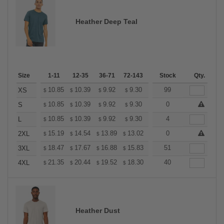
Heather Deep Teal
Size
1-11
12-35
36-71
72-143
144-287
Stock
288 +
Qty.
More
+
10.85
10.39
9.92
9.30
8.83
99
8.68
XS
$
$
$
$
$
$
+
10.85
10.39
9.92
9.30
8.83
0
8.68
S
$
$
$
$
$
$
+
10.85
10.39
9.92
9.30
8.83
4
8.68
L
$
$
$
$
$
$
+
15.19
14.54
13.89
13.02
12.37
0
12.15
2XL
$
$
$
$
$
$
+
18.47
17.67
16.88
15.83
15.04
51
14.77
3XL
$
$
$
$
$
$
+
21.35
20.44
19.52
18.30
17.38
40
17.08
4XL
$
$
$
$
$
$
Heather Dust