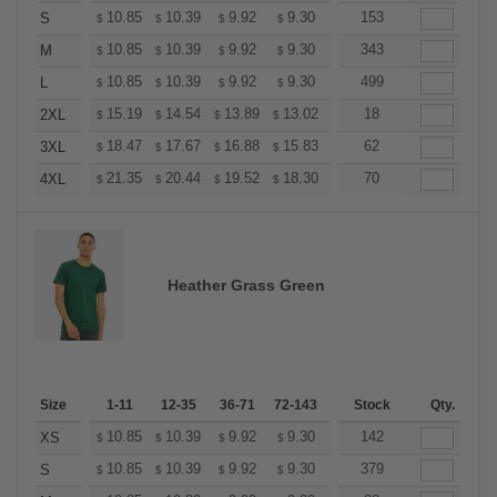
+
10.85
10.39
9.92
9.30
8.83
153
8.68
S
$
$
$
$
$
$
+
10.85
10.39
9.92
9.30
8.83
343
8.68
M
$
$
$
$
$
$
+
10.85
10.39
9.92
9.30
8.83
499
8.68
L
$
$
$
$
$
$
+
15.19
14.54
13.89
13.02
12.37
18
12.15
2XL
$
$
$
$
$
$
+
18.47
17.67
16.88
15.83
15.04
62
14.77
3XL
$
$
$
$
$
$
+
21.35
20.44
19.52
18.30
17.38
70
17.08
4XL
$
$
$
$
$
$
Heather Grass Green
Size
1-11
12-35
36-71
72-143
144-287
Stock
288 +
Qty.
More
+
10.85
10.39
9.92
9.30
8.83
142
8.68
XS
$
$
$
$
$
$
+
10.85
10.39
9.92
9.30
8.83
379
8.68
S
$
$
$
$
$
$