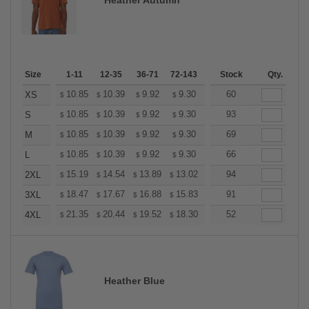
Size
1-11
12-35
36-71
72-143
144-287
Stock
288 +
Qty.
More
+
10.85
10.39
9.92
9.30
8.83
60
8.68
XS
$
$
$
$
$
$
+
10.85
10.39
9.92
9.30
8.83
93
8.68
S
$
$
$
$
$
$
+
10.85
10.39
9.92
9.30
8.83
69
8.68
M
$
$
$
$
$
$
+
10.85
10.39
9.92
9.30
8.83
66
8.68
L
$
$
$
$
$
$
+
15.19
14.54
13.89
13.02
12.37
94
12.15
2XL
$
$
$
$
$
$
+
18.47
17.67
16.88
15.83
15.04
91
14.77
3XL
$
$
$
$
$
$
+
21.35
20.44
19.52
18.30
17.38
52
17.08
4XL
$
$
$
$
$
$
Heather Blue